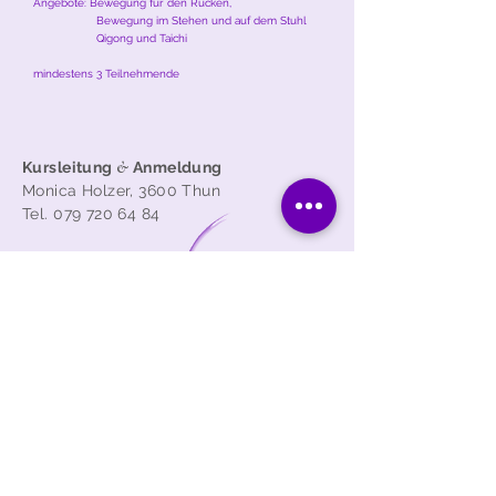
Angebote: Bewegung für den Rücken,
Bewegung im Stehen und auf dem Stuhl
Qigong und Taichi
mindestens 3 Teilnehmende
Kursleitung
&
Anmeldung
Monica Holzer, 3600 Thun
Tel.
079 720 64 84
Impressum
Datenschutz
erklärung
​© 2019 Monica Holzer | website:
creakzent